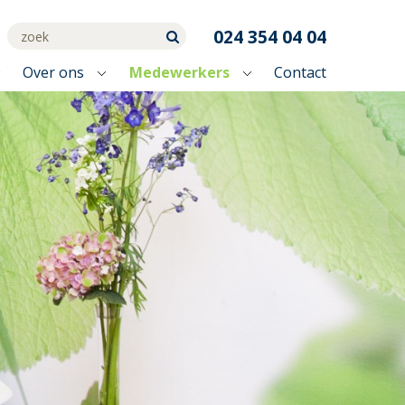
Zoeken
024 354 04 04
naar:
Over ons
Medewerkers
Contact