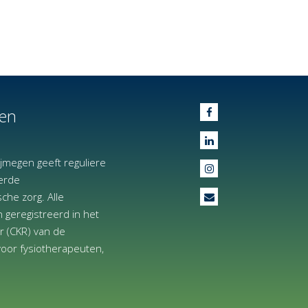
en
jmegen geeft reguliere
erde
che zorg. Alle
n geregistreerd in het
er (CKR) van de
oor fysiotherapeuten,