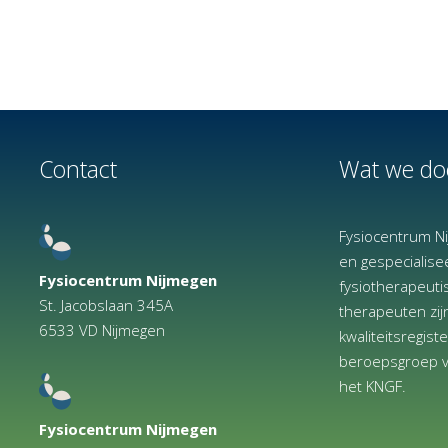
Contact
Wat we do
Fysiocentrum Ni
en gespecialise
Fysiocentrum Nijmegen
fysiotherapeutis
St. Jacobslaan 345A
therapeuten zij
6533 VD Nijmegen
kwaliteitsregist
beroepsgroep v
het KNGF.
Fysiocentrum Nijmegen