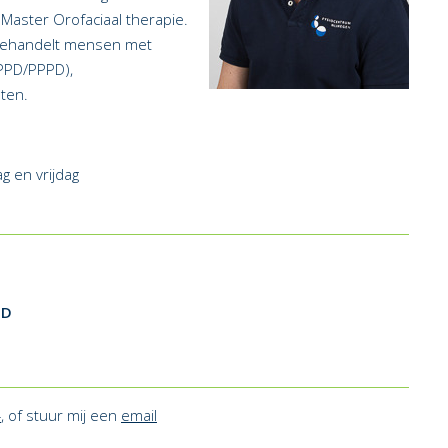
e Master Orofaciaal therapie.
 behandelt mensen met
BPPD/PPPD),
ten.
 en vrijdag
PD
4
, of stuur mij een
email