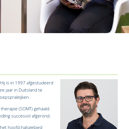
 Hij is in 1997 afgestudeerd
e jaar in Duitsland te
epspraktijken.
l therapie (SOMT) gehaald.
dling succesvol afgerond.
n het hoofd-halsgebied