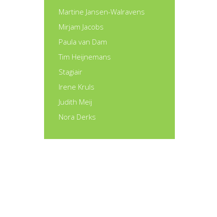
Martine Jansen-Walravens
Mirjam Jacobs
Paula van Dam
Tim Heijnemans
Stagiair
Irene Kruls
Judith Meij
Nora Derks