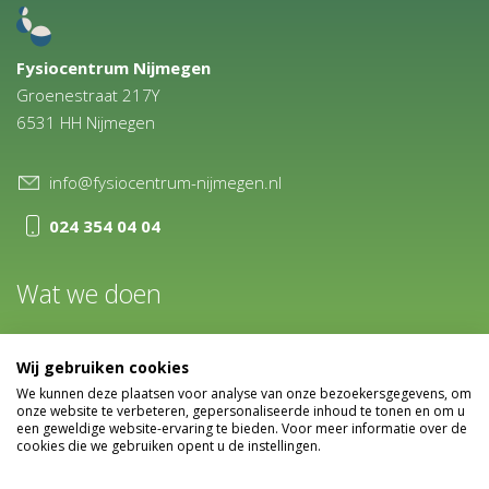
Fysiocentrum Nijmegen
Groenestraat 217Y
6531 HH Nijmegen
info@fysiocentrum-nijmegen.nl
024 354 04 04
Wat we doen
Fysiocentrum Nijmegen geeft reguliere en gespecialiseerde
Wij gebruiken cookies
fysiotherapeutische zorg. Alle therapeuten zijn geregistreerd
We kunnen deze plaatsen voor analyse van onze bezoekersgegevens, om
onze website te verbeteren, gepersonaliseerde inhoud te tonen en om u
in het kwaliteitsregister (CKR) van de beroepsgroep voor
een geweldige website-ervaring te bieden. Voor meer informatie over de
cookies die we gebruiken opent u de instellingen.
fysiotherapeuten, het KNGF.